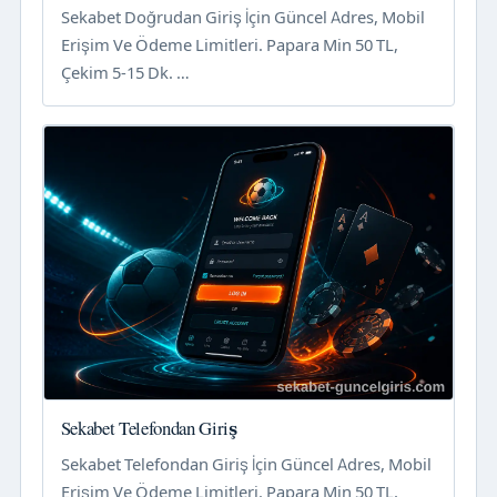
Sekabet Doğrudan Giriş İçin Güncel Adres, Mobil
Erişim Ve Ödeme Limitleri. Papara Min 50 TL,
Çekim 5-15 Dk. …
Sekabet Telefondan Giriş
Sekabet Telefondan Giriş İçin Güncel Adres, Mobil
Erişim Ve Ödeme Limitleri. Papara Min 50 TL,