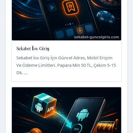
Sekabet İos Giriş
Sekabet İos Giriş İçin Güncel Adres, Mobil Erişim
Ve Ödeme Limitleri. Papara Min 50 TL, Çekim 5-15
Dk. …