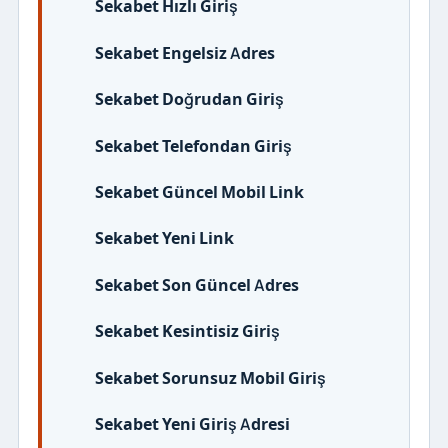
Sekabet Hızlı Giriş
Sekabet Engelsiz Adres
Sekabet Doğrudan Giriş
Sekabet Telefondan Giriş
Sekabet Güncel Mobil Link
Sekabet Yeni Link
Sekabet Son Güncel Adres
Sekabet Kesintisiz Giriş
Sekabet Sorunsuz Mobil Giriş
Sekabet Yeni Giriş Adresi