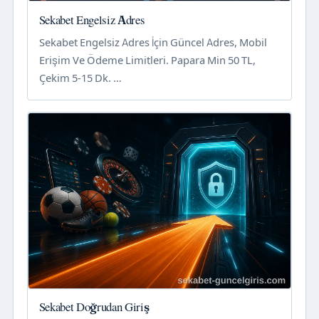
Sekabet Engelsiz Adres
Sekabet Engelsiz Adres İçin Güncel Adres, Mobil
Erişim Ve Ödeme Limitleri. Papara Min 50 TL,
Çekim 5-15 Dk. …
Sekabet Doğrudan Giriş