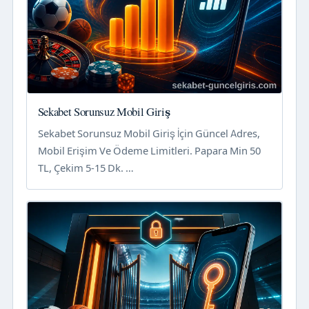
Sekabet Sorunsuz Mobil Giriş
Sekabet Sorunsuz Mobil Giriş İçin Güncel Adres,
Mobil Erişim Ve Ödeme Limitleri. Papara Min 50
TL, Çekim 5-15 Dk. …